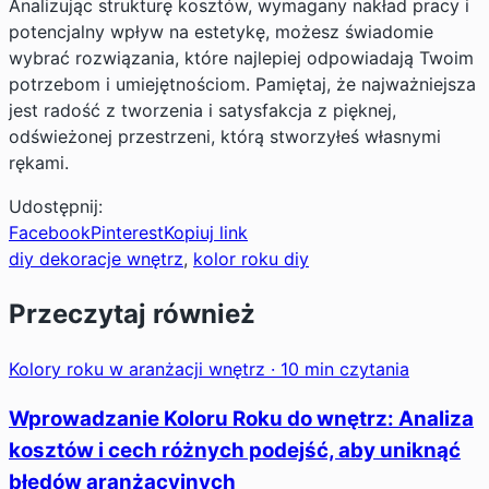
Analizując strukturę kosztów, wymagany nakład pracy i
potencjalny wpływ na estetykę, możesz świadomie
wybrać rozwiązania, które najlepiej odpowiadają Twoim
potrzebom i umiejętnościom. Pamiętaj, że najważniejsza
jest radość z tworzenia i satysfakcja z pięknej,
odświeżonej przestrzeni, którą stworzyłeś własnymi
rękami.
Udostępnij:
Facebook
Pinterest
Kopiuj link
diy dekoracje wnętrz
, 
kolor roku diy
Przeczytaj również
Kolory roku w aranżacji wnętrz · 10 min czytania
Wprowadzanie Koloru Roku do wnętrz: Analiza
kosztów i cech różnych podejść, aby uniknąć
błędów aranżacyjnych