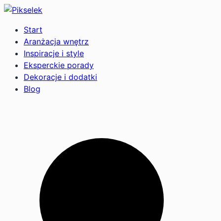
Start
Aranżacja wnętrz
Inspiracje i style
Eksperckie porady
Dekoracje i dodatki
Blog