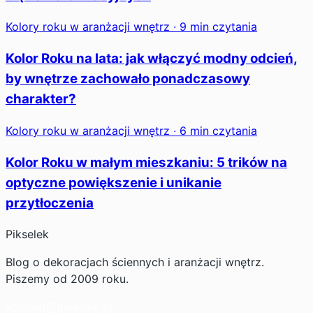
Kolory roku w aranżacji wnętrz · 9 min czytania
Kolor Roku na lata: jak włączyć modny odcień,
by wnętrze zachowało ponadczasowy
charakter?
Kolory roku w aranżacji wnętrz · 6 min czytania
Kolor Roku w małym mieszkaniu: 5 trików na
optyczne powiększenie i unikanie
przytłoczenia
Pikselek
Blog o dekoracjach ściennych i aranżacji wnętrz.
Piszemy od 2009 roku.
kontakt@pikselek.pl