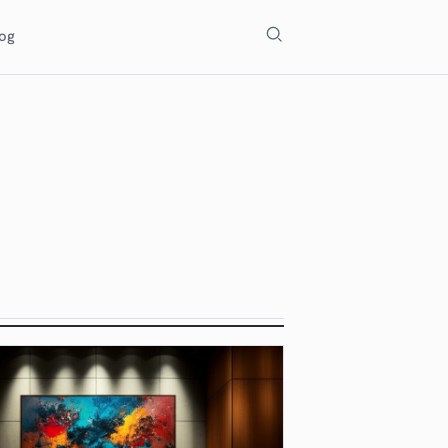
Szukaj
log