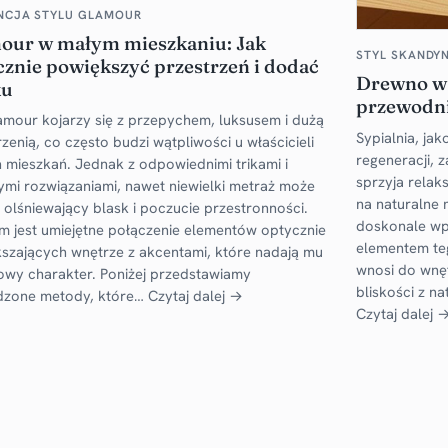
NCJA STYLU GLAMOUR
our w małym mieszkaniu: Jak
STYL SKANDYN
cznie powiększyć przestrzeń i dodać
Drewno w 
ku
przewodni
lamour kojarzy się z przepychem, luksusem i dużą
Sypialnia, j
zenią, co często budzi wątpliwości u właścicieli
regeneracji, 
 mieszkań. Jednak z odpowiednimi trikami i
sprzyja relak
ymi rozwiązaniami, nawet niewielki metraż może
na naturalne m
 olśniewający blask i poczucie przestronności.
doskonale wpi
m jest umiejętne połączenie elementów optycznie
elementem teg
szających wnętrze z akcentami, które nadają mu
wnosi do wnęt
owy charakter. Poniżej przedstawiamy
bliskości z n
dzone metody, które…
Czytaj dalej →
Czytaj dalej 