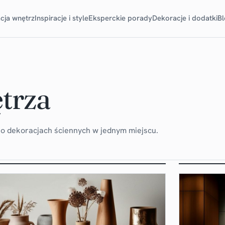
cja wnętrz
Inspiracje i style
Eksperckie porady
Dekoracje i dodatki
B
trza
y o dekoracjach ściennych w jednym miejscu.