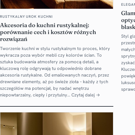
ELEGA
Glam
RUSTYKALNY UROK KUCHNI
opty
Akcesoria do kuchni rustykalnej:
blas
porównanie cech i kosztów różnych
Styl g
rozwiązań
przestr
Tworzenie kuchni w stylu rustykalnym to proces, który
małych
wykracza poza wybór mebli czy kolorów ścian. To
sprytn
sztuka budowania atmosfery za pomocą detali, a
zyskać
kluczową rolę odgrywają tu odpowiednio dobrane
Klucze
akcesoria rustykalne. Od emaliowanych naczyń, przez
powięk
drewniane elementy, aż po świeże zioła – każdy z tych
luksus
szczegółów ma potencjał, by nadać wnętrzu
spraw
niepowtarzalny, ciepły i przytulny…
Czytaj dalej →