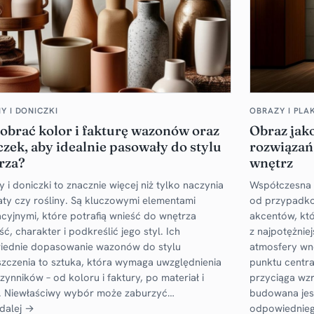
 I DONICZKI
OBRAZY I PLA
dobrać kolor i fakturę wazonów oraz
Obraz jako
zek, aby idealnie pasowały do stylu
rozwiązań,
rza?
wnętrz
 i doniczki to znacznie więcej niż tylko naczynia
Współczesna 
aty czy rośliny. Są kluczowymi elementami
od przypadko
cyjnymi, które potrafią wnieść do wnętrza
akcentów, któ
ć, charakter i podkreślić jego styl. Ich
z najpotężnie
ednie dopasowanie wazonów do stylu
atmosfery wnę
zczenia to sztuka, która wymaga uwzględnienia
punktu centra
zynników – od koloru i faktury, po materiał i
przyciąga wzro
t. Niewłaściwy wybór może zaburzyć…
budowana jes
 dalej →
odpowiednieg