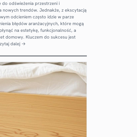
e do odświeżenia przestrzeni i
 nowych trendów. Jednakże, z ekscytacją
owym odcieniem często idzie w parze
nienia błędów aranżacyjnych, które mogą
łynąć na estetykę, funkcjonalność, a
żet domowy. Kluczem do sukcesu jest
zytaj dalej →