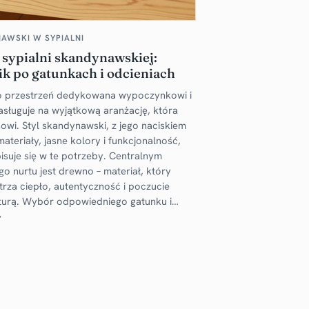
AWSKI W SYPIALNI
sypialni skandynawskiej:
k po gatunkach i odcieniach
ako przestrzeń dedykowana wypoczynkowi i
zasługuje na wyjątkową aranżację, która
sowi. Styl skandynawski, z jego naciskiem
ateriały, jasne kolory i funkcjonalność,
suje się w te potrzeby. Centralnym
o nurtu jest drewno – materiał, który
rza ciepło, autentyczność i poczucie
aturą. Wybór odpowiedniego gatunku i…
→