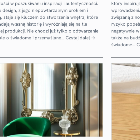
ości w poszukiwaniu inspiracji i autentyczności.
który inspiruj
e design, z jego niepowtarzalnym urokiem i
wprowadzenia
ą, staje się kluczem do stworzenia wnętrz, które
związaną z n
ają własną historię i wyróżniają się na tle
ryzyko popeł
j produkcji. Nie chodzi już tylko o odtwarzanie
negatywnie wp
ale o świadome i przemyślane…
Czytaj dalej →
także na bud
świadome…
C