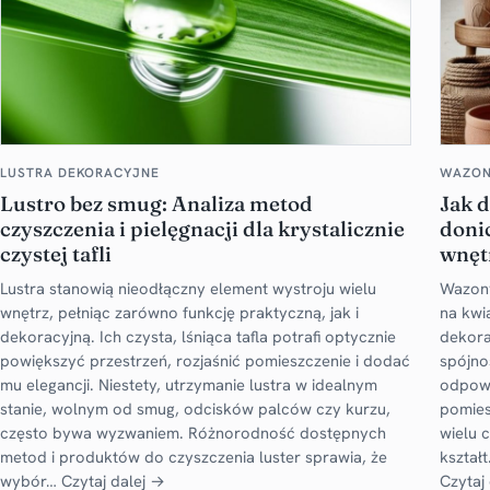
LUSTRA DEKORACYJNE
WAZONY
Lustro bez smug: Analiza metod
Jak 
czyszczenia i pielęgnacji dla krystalicznie
donic
czystej tafli
wnęt
Lustra stanowią nieodłączny element wystroju wielu
Wazony
wnętrz, pełniąc zarówno funkcję praktyczną, jak i
na kwi
dekoracyjną. Ich czysta, lśniąca tafla potrafi optycznie
dekora
powiększyć przestrzeń, rozjaśnić pomieszczenie i dodać
spójnoś
mu elegancji. Niestety, utrzymanie lustra w idealnym
odpowi
stanie, wolnym od smug, odcisków palców czy kurzu,
pomies
często bywa wyzwaniem. Różnorodność dostępnych
wielu c
metod i produktów do czyszczenia luster sprawia, że
kształ
wybór…
Czytaj dalej →
Czytaj