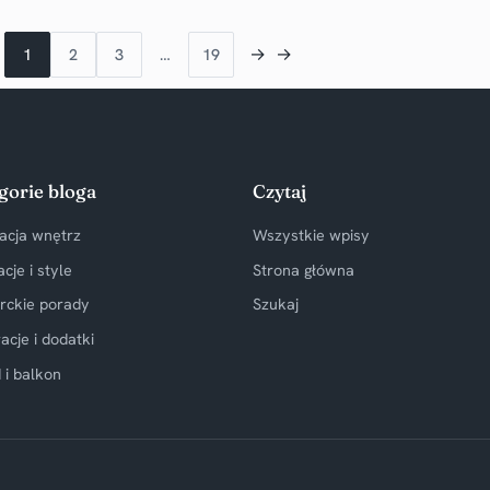
→
→
1
2
3
…
19
gorie bloga
Czytaj
acja wnętrz
Wszystkie wpisy
acje i style
Strona główna
rckie porady
Szukaj
acje i dodatki
 i balkon