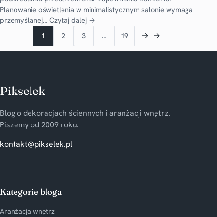
Planowanie oświetlenia w minimalistycznym salonie wymaga
przemyślanej…
Czytaj dalej →
→
→
1
2
3
…
19
Pikselek
Blog o dekoracjach ściennych i aranżacji wnętrz.
Piszemy od 2009 roku.
kontakt@pikselek.pl
Kategorie bloga
Aranżacja wnętrz