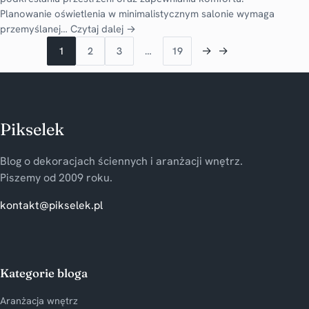
Planowanie oświetlenia w minimalistycznym salonie wymaga
przemyślanej…
Czytaj dalej →
→
→
1
2
3
…
19
Pikselek
Blog o dekoracjach ściennych i aranżacji wnętrz.
Piszemy od 2009 roku.
kontakt@pikselek.pl
Kategorie bloga
Aranżacja wnętrz