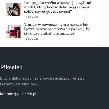
Lampa jako rzeźba wnętrza: jak wybrać
model, który będzie dekoracją samą w
sobie, nawet gdy nie świeci?
13 lis 2025
Vintage w nowoczesnym wnętrzu: Jak
łączyć przeszłość z teraźniejszością, by
stworzyć unikalną aranżację?
13 lis 2025
Pikselek
Blog o dekoracjach ściennych i aranżacji wnętrz.
Piszemy od 2009 roku.
kontakt@pikselek.pl