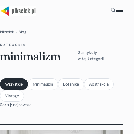
Szukaj
Pikselek
› Blog
KATEGORIA
minimalizm
2 artykuły
w tej kategorii
Wszystkie
Minimalizm
Botanika
Abstrakcja
Vintage
Sortuj: najnowsze