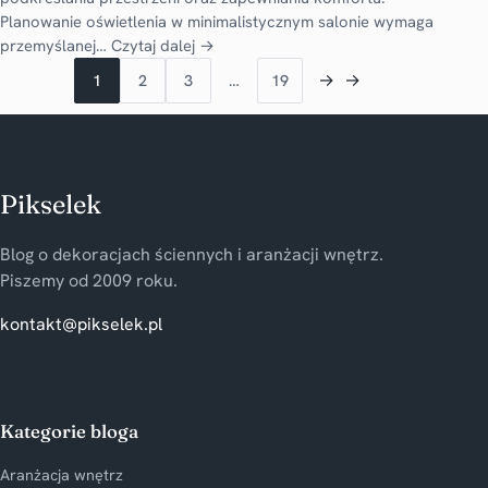
Planowanie oświetlenia w minimalistycznym salonie wymaga
przemyślanej…
Czytaj dalej →
→
→
1
2
3
…
19
Pikselek
Blog o dekoracjach ściennych i aranżacji wnętrz.
Piszemy od 2009 roku.
kontakt@pikselek.pl
Kategorie bloga
Aranżacja wnętrz