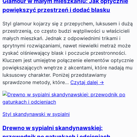
Glamour w małym mieszkaniu: Jak optycznie
powiększyć przestrzeń i dodać blasku
Styl glamour kojarzy się z przepychem, luksusem i dużą
przestrzenią, co często budzi wątpliwości u właścicieli
małych mieszkań. Jednak z odpowiednimi trikami i
sprytnymi rozwiązaniami, nawet niewielki metraż może
zyskać olśniewający blask i poczucie przestronności.
Kluczem jest umiejętne połączenie elementów optycznie
powiększających wnętrze z akcentami, które nadają mu
luksusowy charakter. Poniżej przedstawiamy
sprawdzone metody, które…
Czytaj dalej →
Styl skandynawski w sypialni
Drewno w sypialni skandynawskiej:
przewodnik po gatunkach i odcieniach