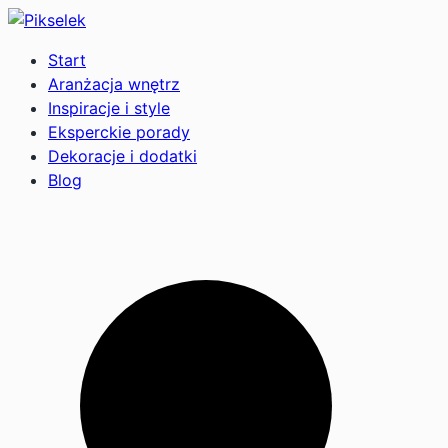
Start
Aranżacja wnętrz
Inspiracje i style
Eksperckie porady
Dekoracje i dodatki
Blog