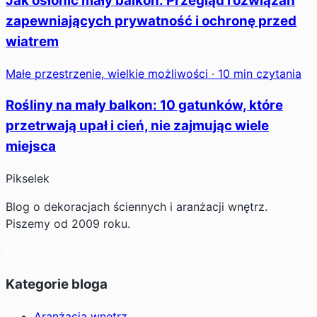
Jak osłonić mały balkon: Przegląd rozwiązań
zapewniających prywatność i ochronę przed
wiatrem
Małe przestrzenie, wielkie możliwości · 10 min czytania
Rośliny na mały balkon: 10 gatunków, które
przetrwają upał i cień, nie zajmując wiele
miejsca
Pikselek
Blog o dekoracjach ściennych i aranżacji wnętrz.
Piszemy od 2009 roku.
kontakt@pikselek.pl
Kategorie bloga
Aranżacja wnętrz