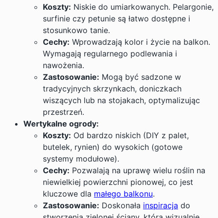
Koszty:
Niskie do umiarkowanych. Pelargonie,
surfinie czy petunie są łatwo dostępne i
stosunkowo tanie.
Cechy:
Wprowadzają kolor i życie na balkon.
Wymagają regularnego podlewania i
nawożenia.
Zastosowanie:
Mogą być sadzone w
tradycyjnych skrzynkach, doniczkach
wiszących lub na stojakach, optymalizując
przestrzeń.
Wertykalne ogrody:
Koszty:
Od bardzo niskich (
DIY
z palet,
butelek, rynien) do wysokich (gotowe
systemy modułowe).
Cechy:
Pozwalają na uprawę wielu roślin na
niewielkiej powierzchni pionowej, co jest
kluczowe dla
małego balkonu
.
Zastosowanie:
Doskonała
inspiracja
do
stworzenia zielonej ściany, która wizualnie