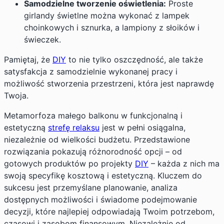
Samodzielne tworzenie oświetlenia:
Proste
girlandy świetlne można wykonać z lampek
choinkowych i sznurka, a lampiony z słoików i
świeczek.
Pamiętaj, że
DIY
to nie tylko oszczędność, ale także
satysfakcja z samodzielnie wykonanej pracy i
możliwość stworzenia przestrzeni, która jest naprawdę
Twoja.
Metamorfoza małego balkonu w funkcjonalną i
estetyczną
strefę relaksu
jest w pełni osiągalna,
niezależnie od wielkości budżetu. Przedstawione
rozwiązania pokazują różnorodność opcji – od
gotowych produktów po projekty
DIY
– każda z nich ma
swoją specyfikę kosztową i estetyczną. Kluczem do
sukcesu jest przemyślane planowanie, analiza
dostępnych możliwości i świadome podejmowanie
decyzji, które najlepiej odpowiadają Twoim potrzebom,
czasowi i zasobom finansowym. Niezależnie od