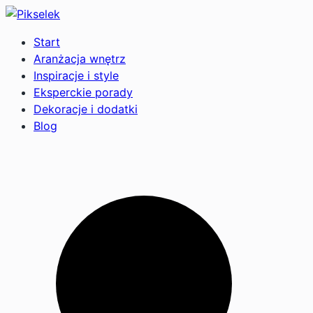
Start
Aranżacja wnętrz
Inspiracje i style
Eksperckie porady
Dekoracje i dodatki
Blog