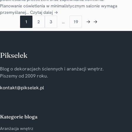
Planowanie oświetlenia w minimalistycznym salonie wymaga
przemyślanej…
Czytaj dalej →
→
→
1
2
3
…
19
Pikselek
Blog o dekoracjach ściennych i aranżacji wnętrz.
Piszemy od 2009 roku.
kontakt@pikselek.pl
Kategorie bloga
Aranżacja wnętrz