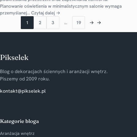
Planowanie oświetlenia w minimalistycznym salonie wymaga
przemyślanej…
Czytaj dalej →
→
→
1
2
3
…
19
Pikselek
Blog o dekoracjach ściennych i aranżacji wnętrz.
Piszemy od 2009 roku.
kontakt@pikselek.pl
Kategorie bloga
Aranżacja wnętrz