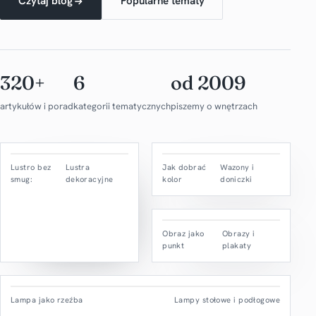
Czytaj blog
Popularne tematy
320+
6
od 2009
artykułów i porad
kategorii tematycznych
piszemy o wnętrzach
Lustro bez
Lustra
Jak dobrać
Wazony i
smug:
dekoracyjne
kolor
doniczki
Obraz jako
Obrazy i
punkt
plakaty
Lampa jako rzeźba
Lampy stołowe i podłogowe