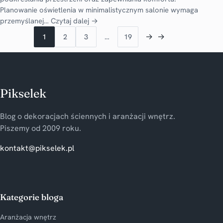
Planowanie oświetlenia w minimalistycznym salonie wymaga
przemyślanej…
Czytaj dalej →
→
→
1
2
3
…
19
Pikselek
Blog o dekoracjach ściennych i aranżacji wnętrz.
Piszemy od 2009 roku.
kontakt@pikselek.pl
Kategorie bloga
Aranżacja wnętrz