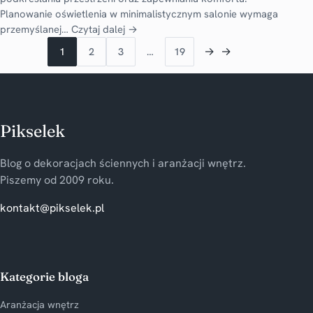
Planowanie oświetlenia w minimalistycznym salonie wymaga
przemyślanej…
Czytaj dalej →
→
→
1
2
3
…
19
Pikselek
Blog o dekoracjach ściennych i aranżacji wnętrz.
Piszemy od 2009 roku.
kontakt@pikselek.pl
Kategorie bloga
Aranżacja wnętrz