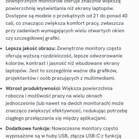
zewnętrznych monitorów oferuje znacznie większą
powierzchnię wyświetlania niż ekrany laptopów.
Dostępne są modele o przekątnych od 21 do ponad 40
cali, co znacząco zwiększa komfort pracy, zwłaszcza
przy zadaniach wymagających wielu otwartych okien
czy szczegółowej grafiki.
Lepsza jakość obrazu:
Zewnętrzne monitory często
oferują wyższą rozdzielczość, lepsze odwzorowanie
kolorów, kontrast i jasność niż wbudowane ekrany
laptopów. Jest to szczególnie ważne dla grafików,
projektantów i osób pracujących z multimediami.
Wzrost produktywności:
Większa powierzchnia
robocza i możliwość pracy na wielu oknach
jednocześnie (lub nawet na dwóch monitorach) może
znacząco zwiększyć efektywność, redukując potrzebę
ciągłego przełączania się między aplikacjami.
Dodatkowe funkcje:
Nowoczesne monitory często
wyposażone są w huby USB, złącza USB-C z funkcją